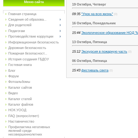
Меню сайта
19 Октября, Четверг
Главная страница
09:35
"Урок на всю жизнь"
(0)
Сведения об образова...
16 Октября, Понедельник
Для родителей
Педагогам
15:44
Экологическое образование НОД "
Противодействие коррупции
13 Октября, Пятница
Информационная безопасность
Дорожная безопасность
15:12
Экскурсия в пожарную часть
(0)
Пожарная безопасност...
История создания ГБДОУ
06 Октября, Пятница
Гостевая книга
15:43
фестиваль света
Блог
(0)
Форум
Фотоальбомы
Каталог сайтов
Видео
Каталог статей
Каталог файлов
НОК УООД
FAQ (вопрос/ответ)
Наставничество
Профилактика негативных
явлений среди
несовершеннолетних