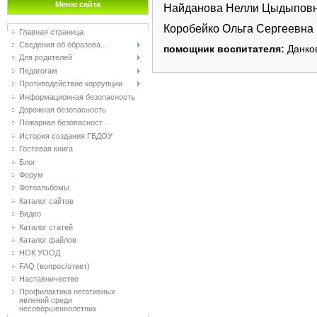
Меню сайта
Найданова Нелли Цыдыпов
Коробейко Ольга Сергеевна
Главная страница
Сведения об образова...
помощник воспитателя:
Данков
Для родителей
Педагогам
Противодействие коррупции
Информационная безопасность
Дорожная безопасность
Пожарная безопасност...
История создания ГБДОУ
Гостевая книга
Блог
Форум
Фотоальбомы
Каталог сайтов
Видео
Каталог статей
Каталог файлов
НОК УООД
FAQ (вопрос/ответ)
Наставничество
Профилактика негативных
явлений среди
несовершеннолетних